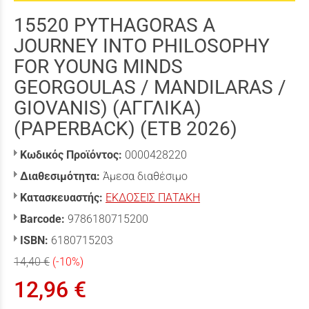
15520 ΡΥΤΗΑGΟRΑS Α
JΟURΝΕΥ ΙΝΤΟ ΡΗΙLΟSΟΡΗΥ
FΟR ΥΟUΝG ΜΙΝDS
GEORGOULAS / MANDILARAS /
GIOVANIS) (ΑΓΓΛΙΚΑ)
(PAPERBACK) (ΕΤΒ 2026)
Κωδικός Προϊόντος:
0000428220
Διαθεσιμότητα:
Άμεσα διαθέσιμο
Κατασκευαστής:
ΕΚΔΟΣΕΙΣ ΠΑΤΑΚΗ
Barcode:
9786180715200
ISBN:
6180715203
14,40 €
(-10%)
12,96 €