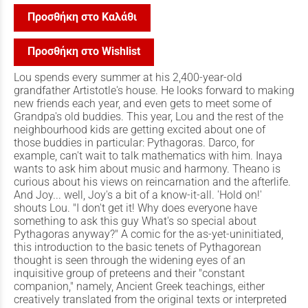
Προσθήκη στο Καλάθι
Προσθήκη στο Wishlist
Lou spends every summer at his 2,400-year-old
grandfather Artistotle's house. He looks forward to making
new friends each year, and even gets to meet some of
Grandpa's old buddies. This year, Lou and the rest of the
neighbourhood kids are getting excited about one of
those buddies in particular: Pythagoras. Darco, for
example, can't wait to talk mathematics with him. Inaya
wants to ask him about music and harmony. Theano is
curious about his views on reincarnation and the afterlife.
And Joy... well, Joy's a bit of a know-it-all. 'Hold on!'
shouts Lou. "I don't get it! Why does everyone have
something to ask this guy What's so special about
Pythagoras anyway?" A comic for the as-yet-uninitiated,
this introduction to the basic tenets of Pythagorean
thought is seen through the widening eyes of an
inquisitive group of preteens and their "constant
companion," namely, Ancient Greek teachings, either
creatively translated from the original texts or interpreted