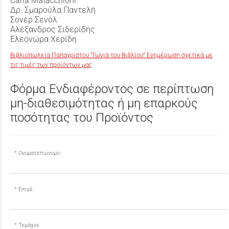
Carla Matacchioni
Δρ. Σµαρούλα Παντελή
Σονέρ Σενόλ
Αλέξανδρος Σιδερίδης
Ελεονώρα Χερίδη
Βιβλιοπωλεία Παπαχρίστου “Γωνιά του Βιβλίου” Ενημέρωση σχετικά με
τις τιμές των προϊόντων μας
Φόρμα Ενδιαφέροντος σε περίπτωση
μη-διαθεσιμότητας ή μη επαρκούς
ποσότητας του Προϊόντος
Ονοματεπώνυμο:
Email:
Τεμάχια: