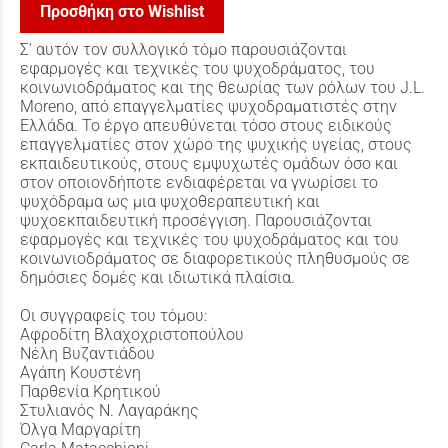
Προσθήκη στο Wishlist
Σ' αυτόν τον συλλογικό τόµο παρουσιάζονται
εφαρµογές και τεχνικές του ψυχοδράµατος, του
κοινωνιοδράµατος και της θεωρίας των ρόλων του J.L.
Moreno, από επαγγελµατίες ψυχοδραµατιστές στην
Ελλάδα. Το έργο απευθύνεται τόσο στους ειδικούς
επαγγελµατίες στον χώρο της ψυχικής υγείας, στους
εκπαιδευτικούς, στους εµψυχωτές οµάδων όσο και
στον οποιονδήποτε ενδιαφέρεται να γνωρίσει το
ψυχόδραµα ως µια ψυχοθεραπευτική και
ψυχοεκπαιδευτική προσέγγιση. Παρουσιάζονται
εφαρµογές και τεχνικές του ψυχοδράµατος και του
κοινωνιοδράµατος σε διαφορετικούς πληθυσµούς σε
δηµόσιες δοµές και ιδιωτικά πλαίσια.
Οι συγγραφείς του τόµου:
Αφροδίτη Βλαχοχριστοπούλου
Νέλη Βυζαντιάδου
Αγάπη Κουστένη
Παρθενία Κρητικού
Στυλιανός Ν. Λαγαράκης
Όλγα Μαργαρίτη