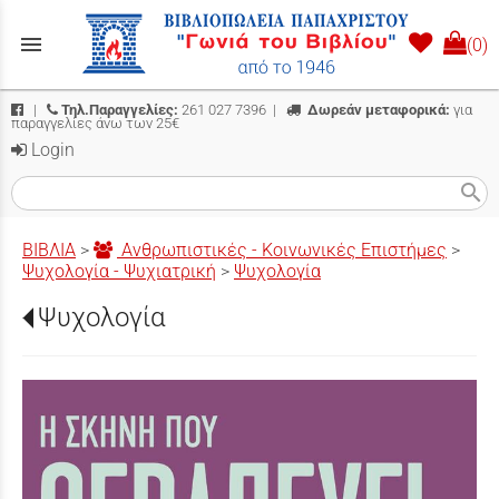
menu
(0)
|
Τηλ.Παραγγελίες:
261 027 7396
|
Δωρεάν μεταφορικά:
για
παραγγελίες άνω των 25€
Login
search
ΒΙΒΛΙΑ
>
Ανθρωπιστικές - Κοινωνικές Επιστήμες
>
Ψυχολογία - Ψυχιατρική
>
Ψυχολογία
Ψυχολογία