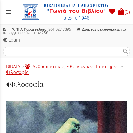
menu
(0)
|
Τηλ.Παραγγελίες:
261 027 7396
|
Δωρεάν μεταφορικά:
για
παραγγελίες άνω των 25€
Login
search
ΒΙΒΛΙΑ
>
Ανθρωπιστικές - Κοινωνικές Επιστήμες
>
Φιλοσοφία
Φιλοσοφία