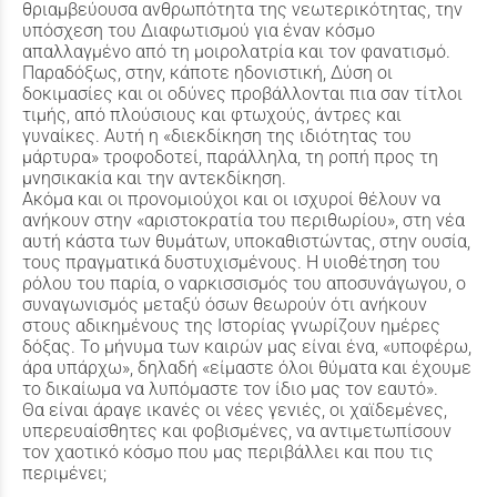
θριαµβεύουσα ανθρωπότητα της νεωτερικότητας, την
υπόσχεση του Διαφωτισµού για έναν κόσµο
απαλλαγµένο από τη µοιρολατρία και τον φανατισµό.
Παραδόξως, στην, κάποτε ηδονιστική, Δύση οι
δοκιµασίες και οι οδύνες προβάλλονται πια σαν τίτλοι
τιµής, από πλούσιους και φτωχούς, άντρες και
γυναίκες. Αυτή η «διεκδίκηση της ιδιότητας του
µάρτυρα» τροφοδοτεί, παράλληλα, τη ροπή προς τη
µνησικακία και την αντεκδίκηση.
Ακόµα και οι προνοµιούχοι και οι ισχυροί θέλουν να
ανήκουν στην «αριστοκρατία του περιθωρίου», στη νέα
αυτή κάστα των θυµάτων, υποκαθιστώντας, στην ουσία,
τους πραγµατικά δυστυχισµένους. Η υιοθέτηση του
ρόλου του παρία, ο ναρκισσισµός του αποσυνάγωγου, ο
συναγωνισµός µεταξύ όσων θεωρούν ότι ανήκουν
στους αδικηµένους της Ιστορίας γνωρίζουν ηµέρες
δόξας. Το µήνυµα των καιρών µας είναι ένα, «υποφέρω,
άρα υπάρχω», δηλαδή «είµαστε όλοι θύµατα και έχουµε
το δικαίωµα να λυπόµαστε τον ίδιο µας τον εαυτό».
Θα είναι άραγε ικανές οι νέες γενιές, οι χαϊδεµένες,
υπερευαίσθητες και φοβισµένες, να αντιµετωπίσουν
τον χαοτικό κόσµο που µας περιβάλλει και που τις
περιµένει;