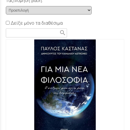
Ταξινόμηση βάση:
Δείξε μόνο τα διαθέσιμα
search