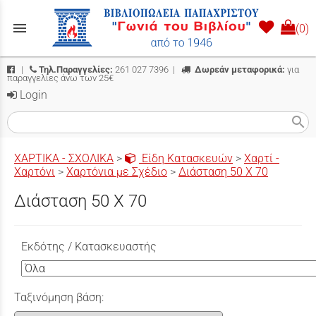
menu
(0)
|
Τηλ.Παραγγελίες:
261 027 7396
|
Δωρεάν μεταφορικά:
για
παραγγελίες άνω των 25€
Login
search
ΧΑΡΤΙΚΑ - ΣΧΟΛΙΚΑ
>
Είδη Κατασκευών
>
Χαρτί -
Χαρτόνι
>
Χαρτόνια με Σχέδιο
>
Διάσταση 50 Χ 70
Διάσταση 50 Χ 70
Εκδότης / Κατασκευαστής
Ταξινόμηση βάση: