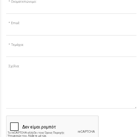
Ονοματεπώνυμο:
Email:
Τεμάχια:
Σχόλια: