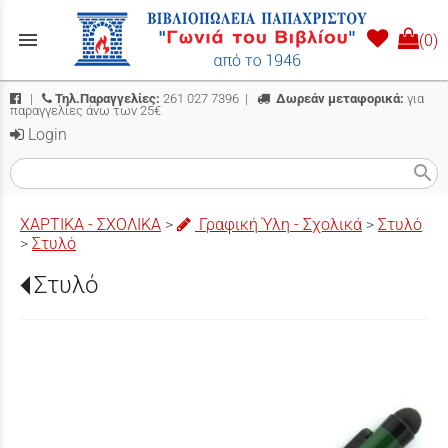
menu
(0)
|
Τηλ.Παραγγελίες:
261 027 7396
|
Δωρεάν μεταφορικά:
για
παραγγελίες άνω των 25€
Login
search
ΧΑΡΤΙΚΑ - ΣΧΟΛΙΚΑ
>
Γραφική Ύλη - Σχολικά
>
Στυλό
>
Στυλό
Στυλό