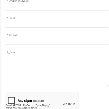
Ονοματεπώνυμο:
Email:
Τεμάχια:
Σχόλια: