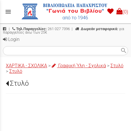
menu
(0)
|
Τηλ.Παραγγελίες:
261 027 7396
|
Δωρεάν μεταφορικά:
για
παραγγελίες άνω των 25€
Login
search
ΧΑΡΤΙΚΑ - ΣΧΟΛΙΚΑ
>
Γραφική Ύλη - Σχολικά
>
Στυλό
>
Στυλό
Στυλό