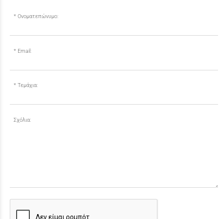
Ονοματεπώνυμο:
Email:
Τεμάχια:
Σχόλια: