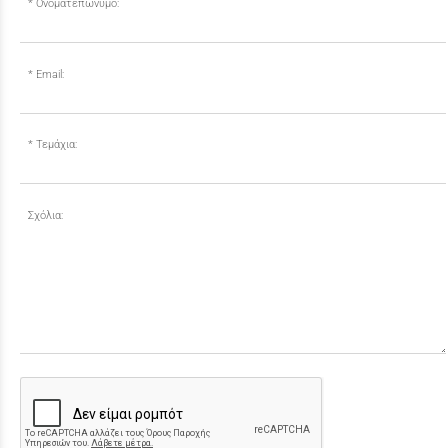
Ονοματεπώνυμο:
Email:
Τεμάχια:
Σχόλια: