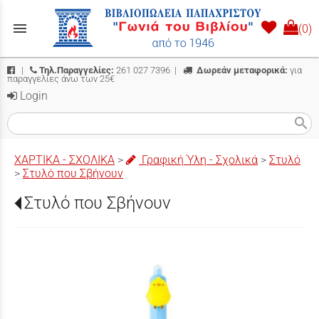
menu
(0)
|
Τηλ.Παραγγελίες:
261 027 7396
|
Δωρεάν μεταφορικά:
για
παραγγελίες άνω των 25€
Login
search
ΧΑΡΤΙΚΑ - ΣΧΟΛΙΚΑ
>
Γραφική Ύλη - Σχολικά
>
Στυλό
>
Στυλό που Σβήνουν
Στυλό που Σβήνουν