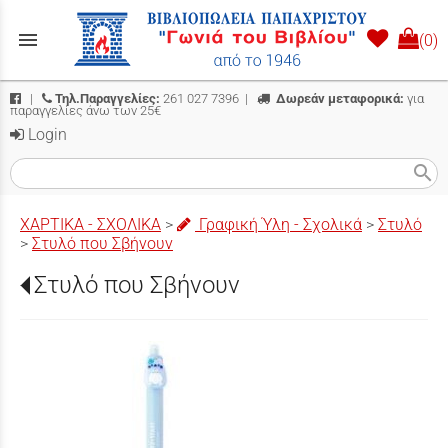
menu
(0)
|
Τηλ.Παραγγελίες:
261 027 7396
|
Δωρεάν μεταφορικά:
για
παραγγελίες άνω των 25€
Login
search
ΧΑΡΤΙΚΑ - ΣΧΟΛΙΚΑ
>
Γραφική Ύλη - Σχολικά
>
Στυλό
>
Στυλό που Σβήνουν
Στυλό που Σβήνουν