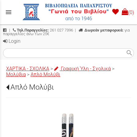
menu
(0)
|
Τηλ.Παραγγελίες:
261 027 7396
|
Δωρεάν μεταφορικά:
για
παραγγελίες άνω των 25€
Login
search
ΧΑΡΤΙΚΑ - ΣΧΟΛΙΚΑ
>
Γραφική Ύλη - Σχολικά
>
Μολύβια
>
Απλό Μολύβι
Απλό Μολύβι