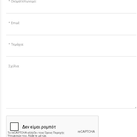
Ονοματεπώνυμο:
Email:
Τεμάχια:
Σχόλια: