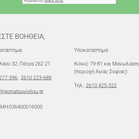
ΕΣΤΕ ΒΟΗΘΕΙΑ;
ατάστημα:
Υποκατάστημα:
λάου 32, Πάτρα 262 21
Κιλκίς 79-81 και Μανωλιάση
(περιοχή Αγίας Σοφίας)
277-396
,
2610 223-688
Τηλ.:
2610 425-322
o@goniatouvivliou.gr
ΕΜΗ:036400016000