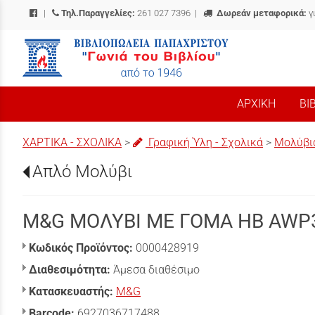
|
Τηλ.Παραγγελίες:
261 027 7396
|
Δωρεάν μεταφορικά:
γ
/
ΑΡΧΙΚΗ
ΒΙ
ΧΑΡΤΙΚΑ - ΣΧΟΛΙΚΑ
>
Γραφική Ύλη - Σχολικά
>
Μολύβι
Απλό Μολύβι
M&G ΜΟΛΥΒΙ ΜΕ ΓΟΜΑ HB AWP
Κωδικός Προϊόντος:
0000428919
Διαθεσιμότητα:
Άμεσα διαθέσιμο
Κατασκευαστής:
M&G
Barcode:
6927036717488