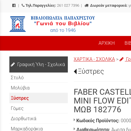
|
Τηλ.Παραγγελίες:
261 027 7396
|
Δωρεάν μεταφορικά:
γ
/
ΑΡΧΙΚΗ
ΒΙ
ΧΑΡΤΙΚΑ - ΣΧΟΛΙΚΑ
>
Γρ
Γραφική Ύλη - Σχολικά
Ξύστρες
Στυλό
Μολύβια
FABER CASTEL
Ξύστρες
MINI FLOW ED
ΜΩΒ 182776
Γόμες
Διορθωτικά
Κωδικός Προϊόντος:
000
Μαρκαδοράκια
Διαθεσιμότητα:
Άμεσα δι