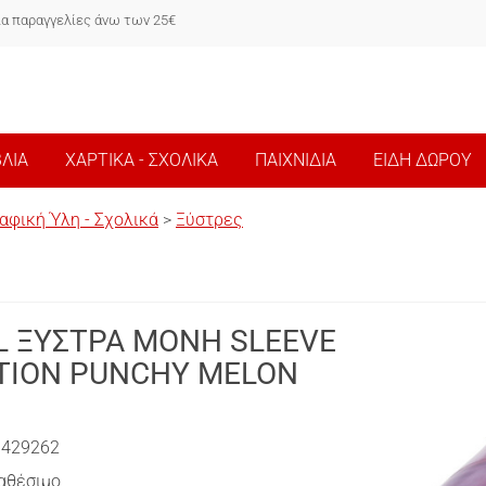
ια παραγγελίες άνω των 25€
ΒΛΙΑ
ΧΑΡΤΙΚΑ - ΣΧΟΛΙΚΑ
ΠΑΙΧΝΙΔΙΑ
ΕΙΔΗ ΔΩΡΟΥ
αφική Ύλη - Σχολικά
>
Ξύστρες
L ΞΥΣΤΡΑ ΜΟΝΗ SLEEVE
ITION PUNCHY MELON
0429262
αθέσιμο