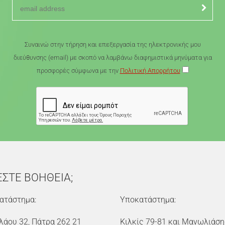
Συναινώ στην τήρηση και επεξεργασία της ηλεκτρονικής μου
διεύθυνσης (email) με σκοπό να λαμβάνω διαφημιστικά μηνύματα για
προσφορές σύμφωνα με την
Πολιτική Απορρήτου
ΕΣΤΕ ΒΟΗΘΕΙΑ;
ατάστημα:
Υποκατάστημα:
λάου 32, Πάτρα 262 21
Κιλκίς 79-81 και Μανωλιάση