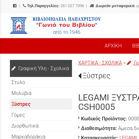
|
Τηλ.Παραγγελίες:
261 027 7396
|
Δωρεάν μεταφορικά:
γ
/
ΑΡΧΙΚΗ
ΒΙ
ΧΑΡΤΙΚΑ - ΣΧΟΛΙΚΑ
>
Γρ
Γραφική Ύλη - Σχολικά
Ξύστρες
Στυλό
Μολύβια
LEGAMI ΞΥΣΤΡ
Ξύστρες
CSH0005
Γόμες
Κωδικός Προϊόντος:
000
Διορθωτικά
Διαθεσιμότητα:
Άμεσα δι
Μαρκαδοράκια
Κατασκευαστής:
LEGAMI