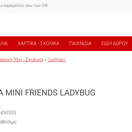
ια παραγγελίες άνω των 25€
ΒΛΙΑ
ΧΑΡΤΙΚΑ - ΣΧΟΛΙΚΑ
ΠΑΙΧΝΙΔΙΑ
ΕΙΔΗ ΔΩΡΟΥ
αφική Ύλη - Σχολικά
>
Ξύστρες
Α MINI FRIENDS LADYBUG
0430355
αθέσιμο