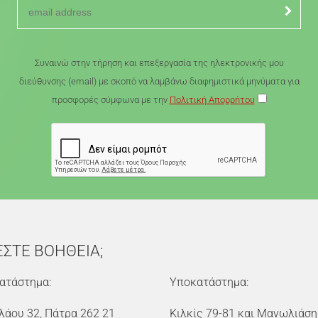
Συναινώ στην τήρηση και επεξεργασία της ηλεκτρονικής μου
διεύθυνσης (email) με σκοπό να λαμβάνω διαφημιστικά μηνύματα για
προσφορές σύμφωνα με την
Πολιτική Απορρήτου
ΕΣΤΕ ΒΟΗΘΕΙΑ;
ατάστημα:
Υποκατάστημα:
λάου 32, Πάτρα 262 21
Κιλκίς 79-81 και Μανωλιάση