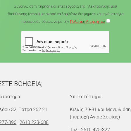
Συναινώ στην τήρηση και επεξεργασία της ηλεκτρονικής μου
διεύθυνσης (email) με σκοπό να λαμβάνω διαφημιστικά μηνύματα για
προσφορές σύμφωνα με την
Πολιτική Απορρήτου
ΕΣΤΕ ΒΟΗΘΕΙΑ;
ατάστημα:
Υποκατάστημα:
λάου 32, Πάτρα 262 21
Κιλκίς 79-81 και Μανωλιάση
(περιοχή Αγίας Σοφίας)
277-396
,
2610 223-688
Τηλ.:
2610 425-322