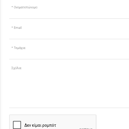
Ονοματεπώνυμο:
Email:
Τεμάχια:
Σχόλια: