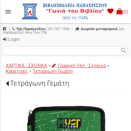
menu
(0)
|
Τηλ.Παραγγελίες:
261 027 7396
|
Δωρεάν μεταφορικά:
για
παραγγελίες άνω των 25€
Login
search
ΧΑΡΤΙΚΑ - ΣΧΟΛΙΚΑ
>
Γραφική Ύλη - Σχολικά
>
Κασετίνες
>
Τετράγωνη Γεμάτη
Τετράγωνη Γεμάτη