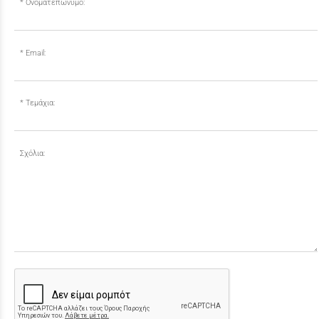
Ονοματεπώνυμο:
Email:
Τεμάχια:
Σχόλια: