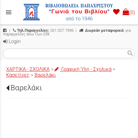
menu
(0)
|
Τηλ.Παραγγελίες:
261 027 7396
|
Δωρεάν μεταφορικά:
για
παραγγελίες άνω των 25€
Login
search
ΧΑΡΤΙΚΑ - ΣΧΟΛΙΚΑ
>
Γραφική Ύλη - Σχολικά
>
Κασετίνες
>
Βαρελάκι
Βαρελάκι