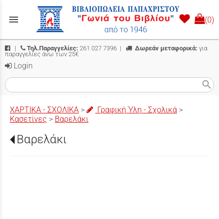
menu
(0)
|
Τηλ.Παραγγελίες:
261 027 7396
|
Δωρεάν μεταφορικά:
για
παραγγελίες άνω των 25€
Login
search
ΧΑΡΤΙΚΑ - ΣΧΟΛΙΚΑ
>
Γραφική Ύλη - Σχολικά
>
Κασετίνες
>
Βαρελάκι
Βαρελάκι