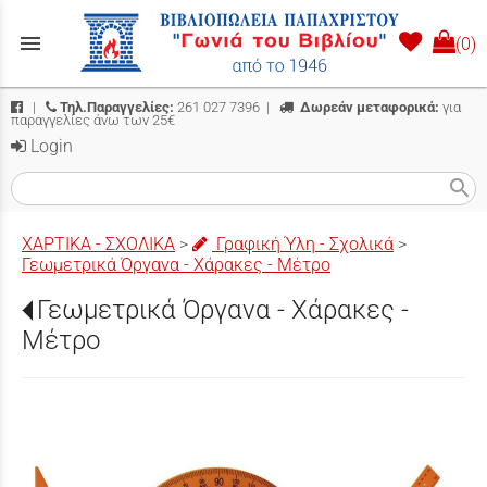
menu
(0)
|
Τηλ.Παραγγελίες:
261 027 7396
|
Δωρεάν μεταφορικά:
για
παραγγελίες άνω των 25€
Login
search
ΧΑΡΤΙΚΑ - ΣΧΟΛΙΚΑ
>
Γραφική Ύλη - Σχολικά
>
Γεωμετρικά Όργανα - Χάρακες - Μέτρο
Γεωμετρικά Όργανα - Χάρακες -
Μέτρο