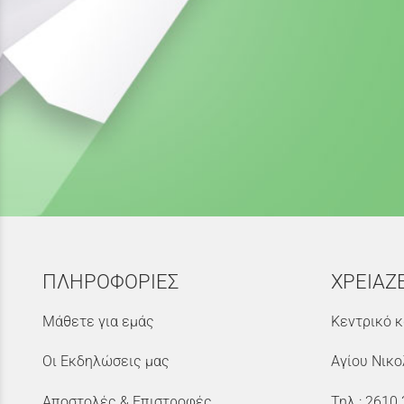
ΠΛΗΡΟΦΟΡΙΕΣ
ΧΡΕΙΑΖ
Μάθετε για εμάς
Κεντρικό κ
Οι Εκδηλώσεις μας
Αγίου Νικο
Αποστολές & Επιστροφές
Τηλ.:
2610 