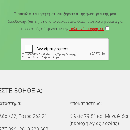
Συναινώ στην τήρηση και επεξεργασία της ηλεκτρονικής μου
διεύθυνσης (email) με σκοπό να λαμβάνω διαφημιστικά μηνύματα για
προσφορές σύμφωνα με την
Πολιτική Απορρήτου
ΕΣΤΕ ΒΟΗΘΕΙΑ;
ατάστημα:
Υποκατάστημα:
λάου 32, Πάτρα 262 21
Κιλκίς 79-81 και Μανωλιάση
(περιοχή Αγίας Σοφίας)
277-396
,
2610 223-688