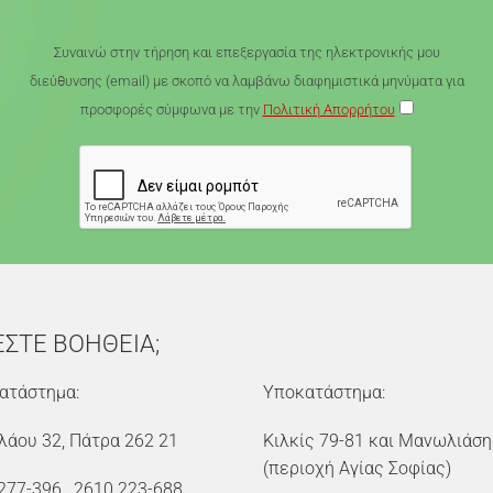
Συναινώ στην τήρηση και επεξεργασία της ηλεκτρονικής μου
διεύθυνσης (email) με σκοπό να λαμβάνω διαφημιστικά μηνύματα για
προσφορές σύμφωνα με την
Πολιτική Απορρήτου
ΕΣΤΕ ΒΟΗΘΕΙΑ;
ατάστημα:
Υποκατάστημα:
λάου 32, Πάτρα 262 21
Κιλκίς 79-81 και Μανωλιάση
(περιοχή Αγίας Σοφίας)
277-396
,
2610 223-688