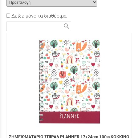
Δείξε μόνο τα διαθέσιμα
search
ΣΗΜΕΙΩΜΑΤΑΡΙΟ ΣΠΙΡΑΛ PLANNER 17x24cm 100φ ΚΟΚΚΙΝΟ