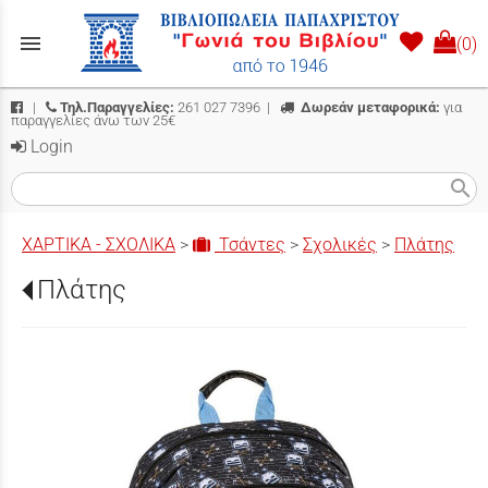
menu
(0)
|
Τηλ.Παραγγελίες:
261 027 7396
|
Δωρεάν μεταφορικά:
για
παραγγελίες άνω των 25€
Login
search
ΧΑΡΤΙΚΑ - ΣΧΟΛΙΚΑ
>
Τσάντες
>
Σχολικές
>
Πλάτης
Πλάτης