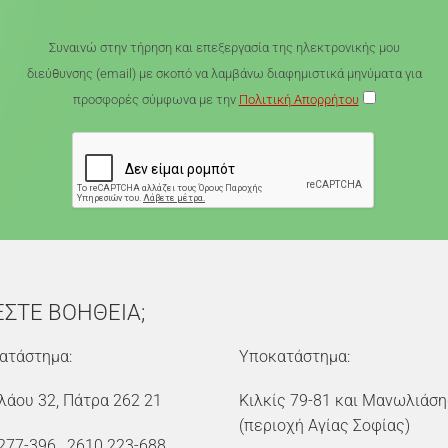
Συναινώ στην τήρηση και επεξεργασία της ηλεκτρονικής μου
διεύθυνσης (email) με σκοπό να λαμβάνω διαφημιστικά μηνύματα για
προσφορές σύμφωνα με την
Πολιτική Απορρήτου
ΕΣΤΕ ΒΟΗΘΕΙΑ;
ατάστημα:
Υποκατάστημα:
λάου 32, Πάτρα 262 21
Κιλκίς 79-81 και Μανωλιάση
(περιοχή Αγίας Σοφίας)
277-396
,
2610 223-688