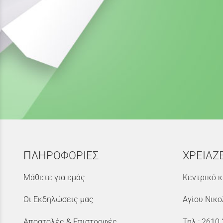
ΠΛΗΡΟΦΟΡΙΕΣ
ΧΡΕΙΑΖ
Μάθετε για εμάς
Κεντρικό κ
Οι Εκδηλώσεις μας
Αγίου Νικο
Αποστολές & Επιστροφές
Τηλ.:
2610 