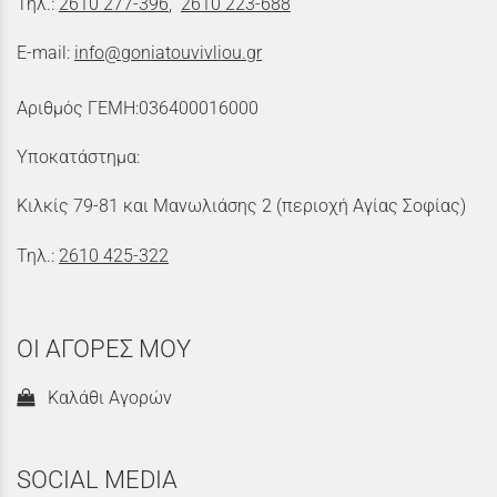
Τηλ.:
2610 277-396
,
2610 223-688
E-mail:
info@goniatouvivliou.gr
Αριθμός ΓΕΜΗ:036400016000
Υποκατάστημα:
Κιλκίς 79-81 και Μανωλιάσης 2 (περιοχή Αγίας Σοφίας)
Τηλ.:
2610 425-322
ΟΙ ΑΓΟΡΕΣ ΜΟΥ
Καλάθι Αγορών
SOCIAL MEDIA