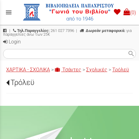
menu
(0)
|
Τηλ.Παραγγελίες:
261 027 7396
|
Δωρεάν μεταφορικά:
για
παραγγελίες άνω των 25€
Login
search
ΧΑΡΤΙΚΑ - ΣΧΟΛΙΚΑ
>
Τσάντες
>
Σχολικές
>
Τρόλεϋ
Τρόλεϋ