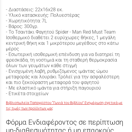
- Διαστάσεις: 22x16x28 εκ.
- Υλικό κατασκευής: Πολυεστέρας
- Χωρητικότητα: 7L
- Βάρος: 300γρ.
- Το Τσαντάκι Φαγητού Spider - Man Red Must Team
Ισοθερμικό διαθέτει 2 ευρύχωρες θήκες, 1 μεγάλη
κεντρική θήκη και 1 μικρότερου μεγέθους στο κάτω
μέρος
- Εσωτερική ισοθερμική επένδυση για να διατηρεί τη
φρεσκάδα, τη νοστιμιά και τη σταθερή θερμοκρασία
όλων των γευμάτων κάθε στιγμή
- Ενισχυμένη λαβή, ρυθμιζόμενος ιμάντας ώμου
μεταφοράς και λουράκι Τρόλεϊ για την ασφαλέστερη
και πιο ξεκούραστη μεταφορά του φαγητού
- Με ελαστικό ιμάντα για στήριξη παγουριού
- Ετικέτα στοιχείων
Βιβλιοπωλεία Παπαχρίστου “Γωνιά του Βιβλίου” Ενημέρωση σχετικά με
τις τιμές των προϊόντων μας
Φόρμα Ενδιαφέροντος σε περίπτωση
μη-διαθεσιμότητας ή μη επαρκούς