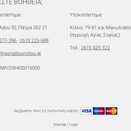
ΕΣΤΕ ΒΟΗΘΕΙΑ;
ατάστημα:
Υποκατάστημα:
λάου 32, Πάτρα 262 21
Κιλκίς 79-81 και Μανωλιάση
(περιοχή Αγίας Σοφίας)
277-396
,
2610 223-688
Τηλ.:
2610 425-322
o@goniatouvivliou.gr
ΕΜΗ:036400016000
Δεχόμαστε όλες τις πιστωτικές κάρτες:
Sitemap
/
Login