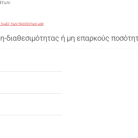
άτων.
 τιμές των προϊόντων μας
η-διαθεσιμότητας ή μη επαρκούς ποσότη