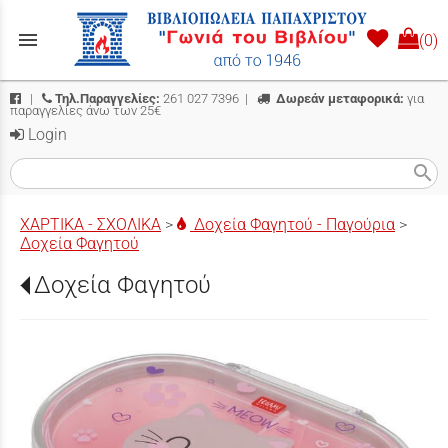
menu
(0)
|
Τηλ.Παραγγελίες:
261 027 7396
|
Δωρεάν μεταφορικά:
για
παραγγελίες άνω των 25€
Login
search
ΧΑΡΤΙΚΑ - ΣΧΟΛΙΚΑ
>
Δοχεία Φαγητού - Παγούρια
>
Δοχεία Φαγητού
Δοχεία Φαγητού