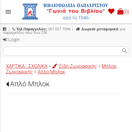
menu
(0)
|
Τηλ.Παραγγελίες:
261 027 7396
|
Δωρεάν μεταφορικά:
για
παραγγελίες άνω των 25€
Login
search
ΧΑΡΤΙΚΑ - ΣΧΟΛΙΚΑ
>
Είδη Ζωγραφικής
>
Μπλοκ
Ζωγραφικής
>
Απλό Μπλοκ
Απλό Μπλοκ