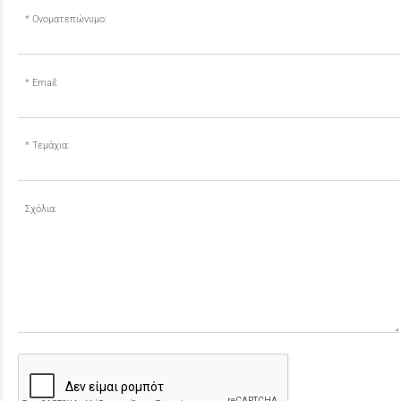
Ονοματεπώνυμο:
Email:
Τεμάχια:
Σχόλια: