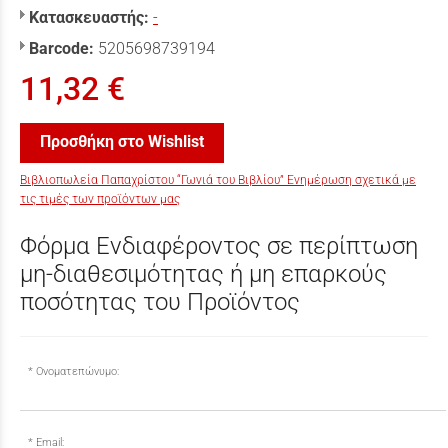
Κατασκευαστής:
-
Barcode:
5205698739194
11,32 €
Προσθήκη στο Wishlist
Βιβλιοπωλεία Παπαχρίστου “Γωνιά του Βιβλίου” Ενημέρωση σχετικά με
τις τιμές των προϊόντων μας
Φόρμα Ενδιαφέροντος σε περίπτωση
μη-διαθεσιμότητας ή μη επαρκούς
ποσότητας του Προϊόντος
Ονοματεπώνυμο:
Email: