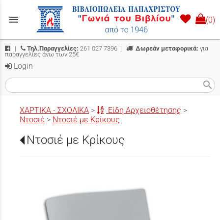
menu
(0)
|
Τηλ.Παραγγελίες:
261 027 7396
|
Δωρεάν μεταφορικά:
για
παραγγελίες άνω των 25€
Login
search
ΧΑΡΤΙΚΑ - ΣΧΟΛΙΚΑ
>
Είδη Αρχειοθέτησης
>
Ντοσιέ
>
Ντοσιέ με Κρίκους
Ντοσιέ με Κρίκους