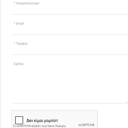
Ονοματεπώνυμο:
Email:
Τεμάχια:
Σχόλια: