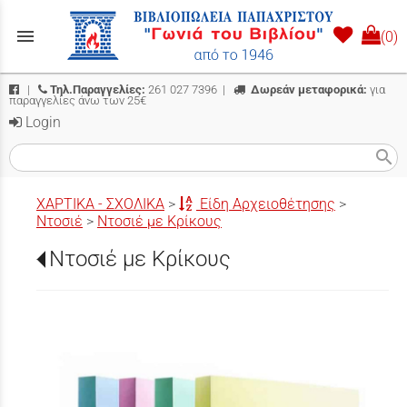
menu
(0)
|
Τηλ.Παραγγελίες:
261 027 7396
|
Δωρεάν μεταφορικά:
για
παραγγελίες άνω των 25€
Login
search
ΧΑΡΤΙΚΑ - ΣΧΟΛΙΚΑ
>
Είδη Αρχειοθέτησης
>
Ντοσιέ
>
Ντοσιέ με Κρίκους
Ντοσιέ με Κρίκους