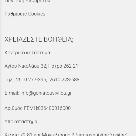
Πολιτική Απορρήτου
Ρυθμίσεις Cookies
ΧΡΕΙΑΖΕΣΤΕ ΒΟΗΘΕΙΑ;
Κεντρικό κατάστημα:
Αγίου Νικολάου 32, Πάτρα 262 21
Τηλ.:
2610 277-396
,
2610 223-688
E-mail:
info@goniatouvivliou.gr
Αριθμός ΓΕΜΗ:036400016000
Υποκατάστημα:
Κιλκίς 79-81 και Μανωλιάσης 2 (περιοχή Αγίας Σοφίας)