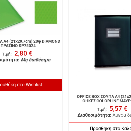
Λ A4 (21x29,7cm) 20φ DIAMOND
ΠΡΑΣΙΝΟ SP75024
2,80 €
Τιμή
:
σιμότητα:
Μη διαθέσιμο
οσθήκη στο Wishlist
OFFICE BOX ΣΟΥΠΛ A4 (21x2
ΘΗΚΕΣ COLORLINE ΜΑΥΡ
5,57 €
Τιμή
:
Διαθεσιμότητα:
Άμεσα δ
Προσθήκη στο Καλ