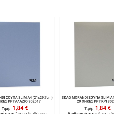
DI ΣΟΥΠΛ SLIM A4 (21x29,7cm)
SKAG MORANDI ΣΟΥΠΛ SLIM A4 
ΗΚΕΣ PP ΓΑΛΑΖΙΟ 302517
20 ΘΗΚΕΣ PP ΓΚΡΙ 30
1,84 €
1,84 €
Τιμή
:
Τιμή
:
μότητα:
Άμεσα διαθέσιμο
Διαθεσιμότητα:
Άμεσα δ