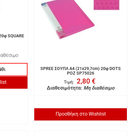
 20φ SQUARE
ιαθέσιμο
SPREE ΣΟΥΠΛ A4 (21x29,7cm) 20φ DOTS
άθι
ΡΟΖ SP75026
2,80 €
ist
Τιμή
:
Διαθεσιμότητα:
Μη διαθέσιμο
Προσθήκη στο Wishlist