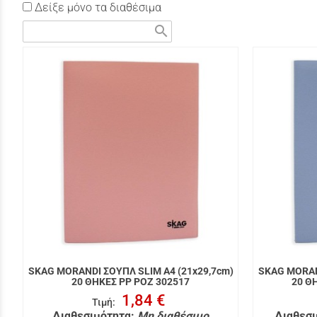
Δείξε μόνο τα διαθέσιμα
search
SKAG MORANDI ΣΟΥΠΛ SLIM A4 (21x29,7cm)
SKAG MORAN
20 ΘΗΚΕΣ PP ΡΟΖ 302517
20 Θ
1,84 €
Τιμή
:
Διαθεσιμότητα:
Μη διαθέσιμο
Διαθεσι