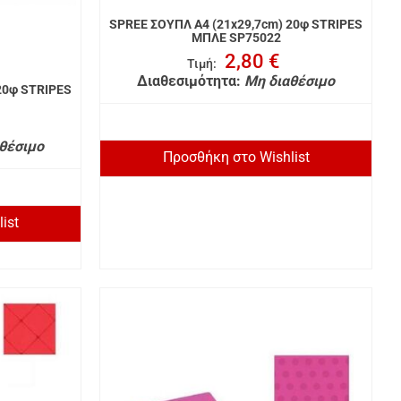
SPREE ΣΟΥΠΛ A4 (21x29,7cm) 20φ STRIPES
ΜΠΛΕ SP75022
2,80 €
Τιμή
:
Διαθεσιμότητα:
Μη διαθέσιμο
20φ STRIPES
θέσιμο
Προσθήκη στο Wishlist
ist