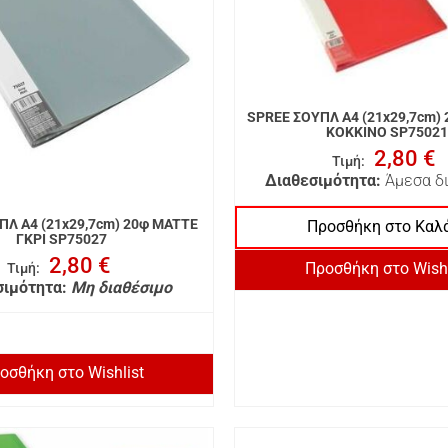
SPREE ΣΟΥΠΛ A4 (21x29,7cm)
ΚΟΚΚΙΝΟ SP75021
2,80 €
Τιμή
:
Διαθεσιμότητα:
Άμεσα δ
ΠΛ A4 (21x29,7cm) 20φ MATTE
Προσθήκη στο Καλ
ΓΚΡΙ SP75027
2,80 €
Προσθήκη στο Wishl
Τιμή
:
σιμότητα:
Μη διαθέσιμο
οσθήκη στο Wishlist