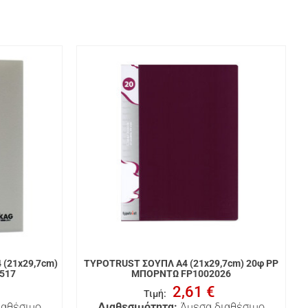
(21x29,7cm)
TYPOTRUST ΣΟΥΠΛ A4 (21x29,7cm) 20φ PP
2517
ΜΠΟΡΝΤΩ FP1002026
2,61 €
Τιμή
:
ιαθέσιμο
Διαθεσιμότητα:
Άμεσα διαθέσιμο