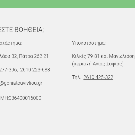
ΕΣΤΕ ΒΟΗΘΕΙΑ;
ατάστημα:
Υποκατάστημα:
λάου 32, Πάτρα 262 21
Κιλκίς 79-81 και Μανωλιάση
(περιοχή Αγίας Σοφίας)
277-396
,
2610 223-688
Τηλ.:
2610 425-322
o@goniatouvivliou.gr
ΕΜΗ:036400016000