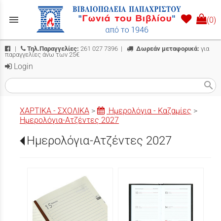
menu
(0)
|
Τηλ.Παραγγελίες:
261 027 7396
|
Δωρεάν μεταφορικά:
για
παραγγελίες άνω των 25€
Login
search
ΧΑΡΤΙΚΑ - ΣΧΟΛΙΚΑ
>
Ημερολόγια - Καζαμίες
>
Ημερολόγια-Ατζέντες 2027
Ημερολόγια-Ατζέντες 2027