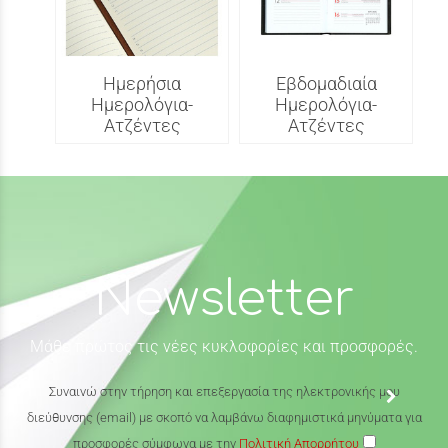
Ημερήσια
Εβδομαδιαία
Ημερολόγια-
Ημερολόγια-
Ατζέντες
Ατζέντες
Newsletter
Μάθε πρώτος τις νέες κυκλοφορίες και προσφορές.
Συναινώ στην τήρηση και επεξεργασία της ηλεκτρονικής μου
διεύθυνσης (email) με σκοπό να λαμβάνω διαφημιστικά μηνύματα για
προσφορές σύμφωνα με την
Πολιτική Απορρήτου