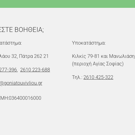
ΕΣΤΕ ΒΟΗΘΕΙΑ;
ατάστημα:
Υποκατάστημα:
λάου 32, Πάτρα 262 21
Κιλκίς 79-81 και Μανωλιάση
(περιοχή Αγίας Σοφίας)
277-396
,
2610 223-688
Τηλ.:
2610 425-322
o@goniatouvivliou.gr
ΕΜΗ:036400016000