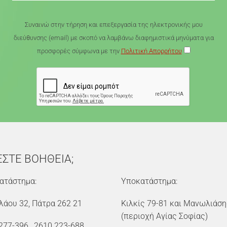
Συναινώ στην τήρηση και επεξεργασία της ηλεκτρονικής μου
διεύθυνσης (email) με σκοπό να λαμβάνω διαφημιστικά μηνύματα για
προσφορές σύμφωνα με την
Πολιτική Απορρήτου
ΕΣΤΕ ΒΟΗΘΕΙΑ;
ατάστημα:
Υποκατάστημα:
λάου 32, Πάτρα 262 21
Κιλκίς 79-81 και Μανωλιάση
(περιοχή Αγίας Σοφίας)
277-396
,
2610 223-688