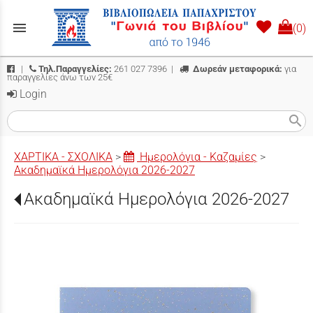
menu
(0)
|
Τηλ.Παραγγελίες:
261 027 7396
|
Δωρεάν μεταφορικά:
για
παραγγελίες άνω των 25€
Login
search
ΧΑΡΤΙΚΑ - ΣΧΟΛΙΚΑ
>
Ημερολόγια - Καζαμίες
>
Ακαδημαϊκά Ημερολόγια 2026-2027
Ακαδημαϊκά Ημερολόγια 2026-2027