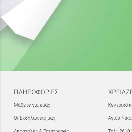
ΠΛΗΡΟΦΟΡΙΕΣ
ΧΡΕΙΑΖ
Μάθετε για εμάς
Κεντρικό κ
Οι Εκδηλώσεις μας
Αγίου Νικο
Αποστολές & Επιστροφές
Τηλ.:
2610 