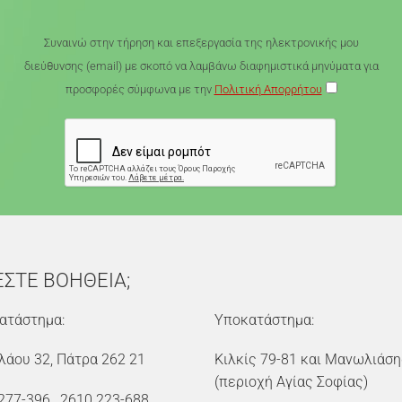
Συναινώ στην τήρηση και επεξεργασία της ηλεκτρονικής μου
διεύθυνσης (email) με σκοπό να λαμβάνω διαφημιστικά μηνύματα για
προσφορές σύμφωνα με την
Πολιτική Απορρήτου
ΕΣΤΕ ΒΟΗΘΕΙΑ;
ατάστημα:
Υποκατάστημα:
λάου 32, Πάτρα 262 21
Κιλκίς 79-81 και Μανωλιάση
(περιοχή Αγίας Σοφίας)
277-396
,
2610 223-688