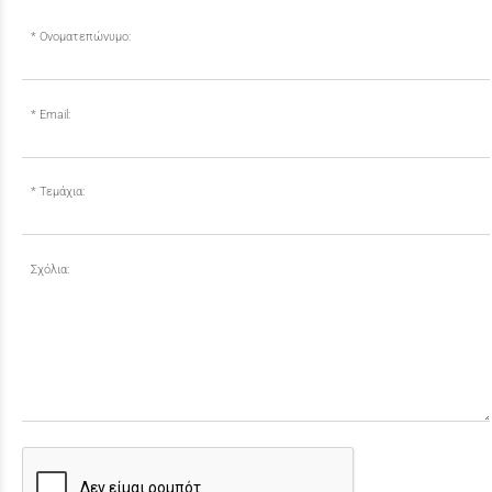
Ονοματεπώνυμο:
Email:
Τεμάχια:
Σχόλια: