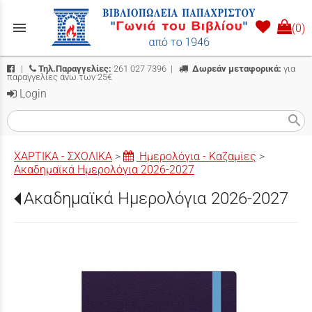
menu
(0)
|
Τηλ.Παραγγελίες:
261 027 7396
|
Δωρεάν μεταφορικά:
για
παραγγελίες άνω των 25€
Login
search
ΧΑΡΤΙΚΑ - ΣΧΟΛΙΚΑ
>
Ημερολόγια - Καζαμίες
>
Ακαδημαϊκά Ημερολόγια 2026-2027
Ακαδημαϊκά Ημερολόγια 2026-2027