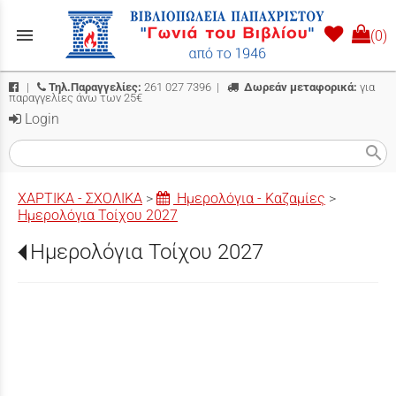
menu
(0)
|
Τηλ.Παραγγελίες:
261 027 7396
|
Δωρεάν μεταφορικά:
για
παραγγελίες άνω των 25€
Login
search
ΧΑΡΤΙΚΑ - ΣΧΟΛΙΚΑ
>
Ημερολόγια - Καζαμίες
>
Ημερολόγια Τοίχου 2027
Ημερολόγια Τοίχου 2027