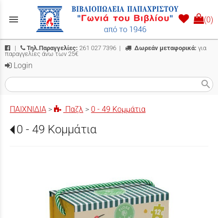
menu
(0)
|
Τηλ.Παραγγελίες:
261 027 7396
|
Δωρεάν μεταφορικά:
για
παραγγελίες άνω των 25€
Login
search
ΠΑΙΧΝΙΔΙΑ
>
Παζλ
>
0 - 49 Κομμάτια
0 - 49 Κομμάτια