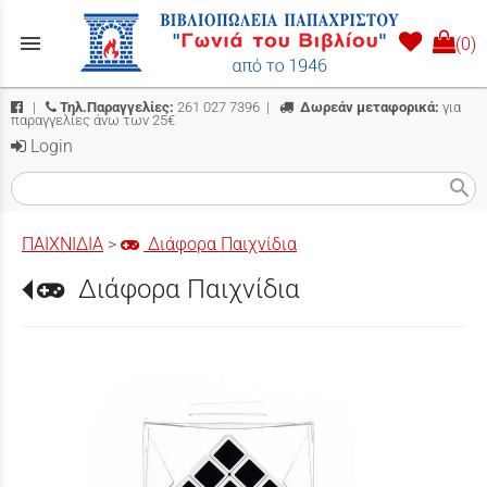
menu
(0)
|
Τηλ.Παραγγελίες:
261 027 7396
|
Δωρεάν μεταφορικά:
για
παραγγελίες άνω των 25€
Login
search
ΠΑΙΧΝΙΔΙΑ
>
Διάφορα Παιχνίδια
Διάφορα Παιχνίδια