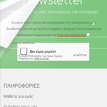
Newsletter
Μάθε πρώτος τις νέες κυκλοφορίες και προσφορές.
Συναινώ στην τήρηση και επεξεργασία της ηλεκτρονικής μου
διεύθυνσης (email) με σκοπό να λαμβάνω διαφημιστικά μηνύματα για
προσφορές σύμφωνα με την
Πολιτική Απορρήτου
ΠΛΗΡΟΦΟΡΙΕΣ
Μάθετε για εμάς
Οι Εκδηλώσεις μας