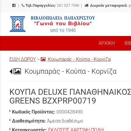
|
Τηλ.Παραγγελίες:
261 027 7396
|
Δωρεάν μεταφορικά:
γ
/
ΑΡΧΙΚΗ
ΒΙ
ΕΙΔΗ ΔΩΡΟΥ
>
Κουμπαράς - Κούπα - Κορνίζα
Κουμπαράς - Κούπα - Κορνίζα
ΚΟΥΠΑ DELUXE ΠΑΝΑΘΗΝΑΙΚΟΣ
GREENS BZXPRP00719
Κωδικός Προϊόντος:
0000428490
Διαθεσιμότητα:
Άμεσα διαθέσιμο
Κατασκευαστής:
ΕΚΔΟΣΕΙΣ ΧΑΡΤΙΝΗ ΠΟΛΗ