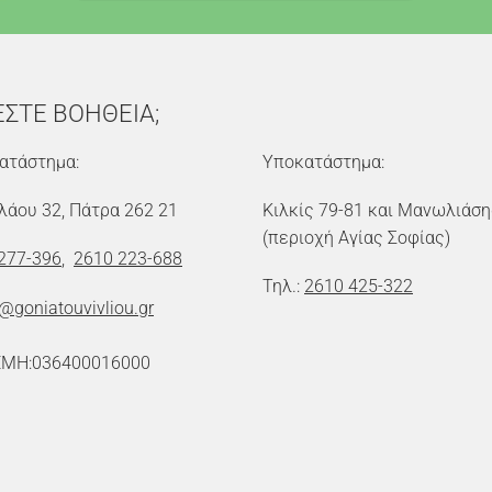
ΕΣΤΕ ΒΟΗΘΕΙΑ;
ατάστημα:
Υποκατάστημα:
λάου 32, Πάτρα 262 21
Κιλκίς 79-81 και Μανωλιάση
(περιοχή Αγίας Σοφίας)
277-396
,
2610 223-688
Τηλ.:
2610 425-322
o@goniatouvivliou.gr
ΕΜΗ:036400016000