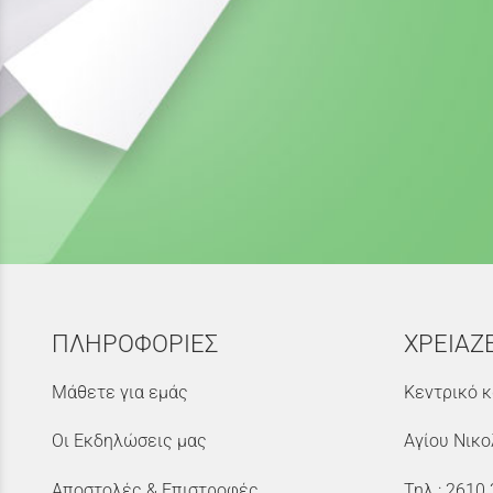
ΠΛΗΡΟΦΟΡΙΕΣ
ΧΡΕΙΑΖ
Μάθετε για εμάς
Κεντρικό κ
Οι Εκδηλώσεις μας
Αγίου Νικο
Αποστολές & Επιστροφές
Τηλ.:
2610 