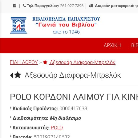
|
Τηλ.Παραγγελίες:
261 027 7396
|
Δωρεάν μεταφορικά:
γ
/
ΑΡΧΙΚΗ
ΒΙ
ΕΙΔΗ ΔΩΡΟΥ
>
Αξεσουάρ Διάφορα-Μπρελόκ
Αξεσουάρ Διάφορα-Μπρελόκ
POLO ΚΟΡΔΟΝΙ ΛΑΙΜΟΥ ΓΙΑ ΚΙΝ
Κωδικός Προϊόντος:
0000417633
Διαθεσιμότητα:
Μη διαθέσιμο
Κατασκευαστής:
POLO
Barcode:
5201927140632