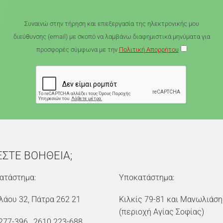
Συναινώ στην τήρηση και επεξεργασία της ηλεκτρονικής μου
διεύθυνσης (email) με σκοπό να λαμβάνω διαφημιστικά μηνύματα για
προσφορές σύμφωνα με την
Πολιτική Απορρήτου
ΕΣΤΕ ΒΟΗΘΕΙΑ;
ατάστημα:
Υποκατάστημα:
λάου 32, Πάτρα 262 21
Κιλκίς 79-81 και Μανωλιάση
(περιοχή Αγίας Σοφίας)
277-396
,
2610 223-688