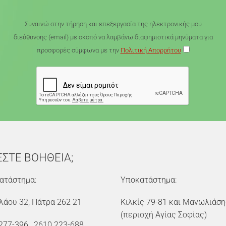
Συναινώ στην τήρηση και επεξεργασία της ηλεκτρονικής μου
διεύθυνσης (email) με σκοπό να λαμβάνω διαφημιστικά μηνύματα για
προσφορές σύμφωνα με την
Πολιτική Απορρήτου
ΕΣΤΕ ΒΟΗΘΕΙΑ;
ατάστημα:
Υποκατάστημα:
λάου 32, Πάτρα 262 21
Κιλκίς 79-81 και Μανωλιάση
(περιοχή Αγίας Σοφίας)
277-396
,
2610 223-688