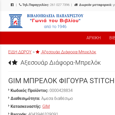
|
Τηλ.Παραγγελίες:
261 027 7396
|
Δωρεάν μεταφορικά:
γ
/
ΑΡΧΙΚΗ
ΒΙ
ΕΙΔΗ ΔΩΡΟΥ
>
Αξεσουάρ Διάφορα-Μπρελόκ
Αξεσουάρ Διάφορα-Μπρελόκ
GIM ΜΠΡΕΛΟΚ ΦΙΓΟΥΡΑ STITCH
Κωδικός Προϊόντος:
0000428834
Διαθεσιμότητα:
Άμεσα διαθέσιμο
Κατασκευαστής:
GIM
Barcode:
4043946329091