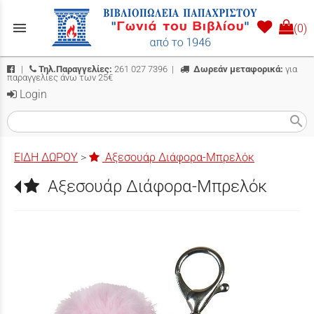
menu
(0)
|
Τηλ.Παραγγελίες:
261 027 7396
|
Δωρεάν μεταφορικά:
για
παραγγελίες άνω των 25€
Login
search
ΕΙΔΗ ΔΩΡΟΥ
>
Αξεσουάρ Διάφορα-Μπρελόκ
Αξεσουάρ Διάφορα-Μπρελόκ